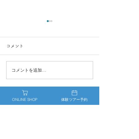
秋祭り
コメント
マジックアワー
コメントを追加…
ONLINE SHOP
体験ツアー予約
〒699-3161
島根県江津市波子町イ1255-79
TEL：070-9034-8127
Contact