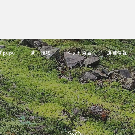
ずpupu
苔・植物
ペット商品
店舗情報