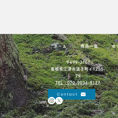
ホーム
商品一覧
ゆ
〒699-3161
島根県江津市波子町イ1255-
79
TEL：070-9034-8127
Contact