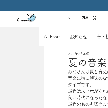
ホーム
商品一覧
All Posts
お知らせ
苔・
2024年7月30日
夏の音楽
みなさんは夏と言え
音楽に特に興味のな
タイプです。
最近はスマホがあれ
良い時代になったな
最近のものも聴きま