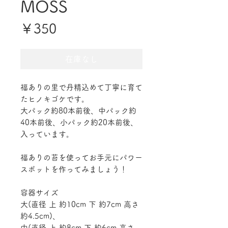
MOSS
価
￥350
格
在庫なし
福ありの里で丹精込めて丁寧に育て
たヒノキゴケです。
大パック約80本前後、中パック約
40本前後、小パック約20本前後、
入っています。
福ありの苔を使ってお手元にパワー
スポットを作ってみましょう！
容器サイズ
大(直径 上 約10cm 下 約7cm 高さ
約4.5cm)、
中(直径 上 約8cm 下 約6cm 高さ