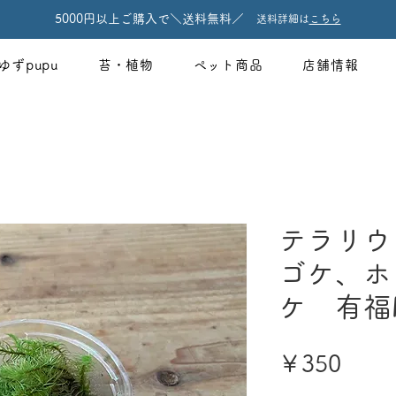
5000円以上ご購入で＼送料無料／
送料詳細は
こちら
ゆずpupu
苔・植物
ペット商品
店舗情報
テラリウ
ゴケ、ホ
ケ 有福
価
￥350
格