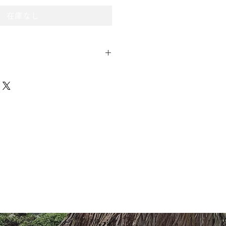
在庫なし
o.net/shippingpolicy